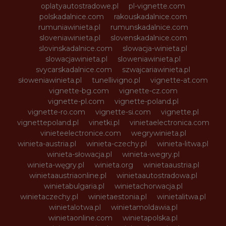
oplatyautostradowe.pl
pl-vignette.com
polskadalnice.com
rakouskadalnice.com
rumuniawinieta.pl
rumunskadalnice.com
sloveniawinieta.pl
slovenskadalnice.com
slovinskadalnice.com
slowacja-winieta.pl
slowacjawinieta.pl
sloweniawinieta.pl
svycarskadalnice.com
szwajcariawinieta.pl
słoweniawinieta.pl
tunellivigno.pl
vignette-at.com
vignette-bg.com
vignette-cz.com
vignette-pl.com
vignette-poland.pl
vignette-ro.com
vignette-si.com
vignette.pl
vignettepoland.pl
vinetki.pl
vinietaelectronica.com
vinieteelectronice.com
wegrywinieta.pl
winieta-austria.pl
winieta-czechy.pl
winieta-litwa.pl
winieta-słowacja.pl
winieta-wegry.pl
winieta-węgry.pl
winieta.org
winietaaustria.pl
winietaaustriaonline.pl
winietaautostradowa.pl
winietabulgaria.pl
winietachorwacja.pl
winietaczechy.pl
winietaestonia.pl
winietalitwa.pl
winietalotwa.pl
winietamoldawia.pl
winietaonline.com
winietapolska.pl