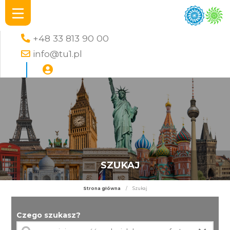
+48 33 813 90 00
info@tu1.pl
SZUKAJ
Strona główna
/
Szukaj
Czego szukasz?