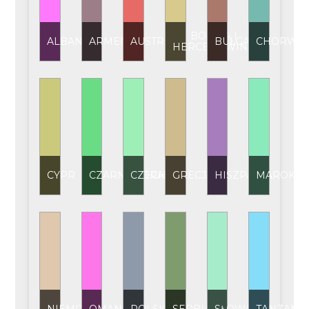
BOŚNIA I
ALBANIA
ARMENIA
AUSTRIA
BUŁGARIA
CHORWAC
HERCEGOWINA
CYPR
CZARNOGÓRA
CZECHY
GRECJA
HISZPANIA
MAROKO