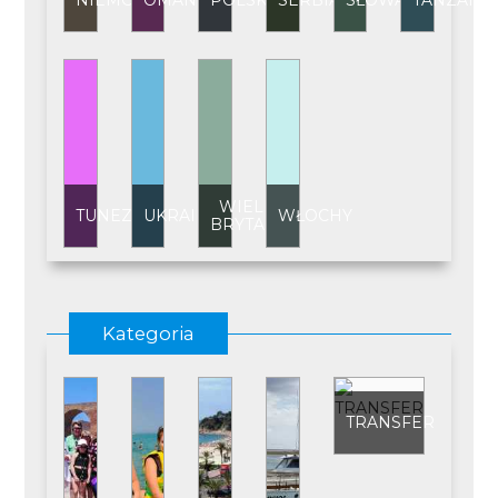
NIEMCY
OMAN
POLSKA
SERBIA
SŁOWACJA
TANZANI
WIELKA
TUNEZJA
UKRAINA
WŁOCHY
BRYTANIA
Kategoria
TRANSFER