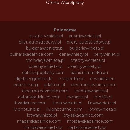
Oferta Współpracy
Polecamy:
austria-winieta.pl
austriawinieta.pl
bilet-autostradowy.pl
bilety-autostradowe.pl
bulgariawienieta.pl
bulgariawinieta.pl
bulharskadalnice.com
cenawiniety.pl
cenywiniet.pl
chorwacjawinieta.pl
czechy-winieta.pl
czechywinieta.pl
czechywiniety.pl
dalnicnipoplatky.com
dalnicniznamka.eu
digital-vignette.de
e-vignette.pl
e-winieta.eu
edalnice.org
edalnice.pl
electronicavinieta.com
electroniceviniete.com
estoniawinieta.pl
estonskadalnice.com
ewinieta.pl
info365.pl
litvadalnice.com
litwa-winieta.pl
litwawinieta.pl
livignotunel.pl
livignotunnel.com
lotvawinieta.pl
lotwawinieta.pl
lotysskadalnice.com
madarskadalnice.com
moldavskadalnice.com
moldawiawinieta.pl
najtanszewiniety.pl