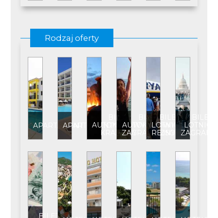
Rodzaj oferty
BILET
BILET
BILET
BILET
AUTOKAROWY
AUTOKAROWY
LOTNICZY
LOTNICZ
APARTAMENT
APARTAMENT****
KRAJOWY
ZAGRANICZNY
REJSOWY
ZAGRANI
BILET