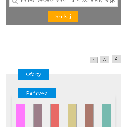
×
Szukaj
A
A
A
Oferty
Państwo