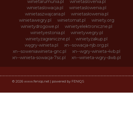
winietarumunia.pl
winietaslovenia.pl
winietaslowacja.pl
winietaslowenia.pl
winietaszwajcaria.pl
winietasłowenia.pl
winietawegry.pl
winietomat.pl
winiety.org
winietydrogowe.pl
winietyelektroniczne.pl
winietyestonia.pl
winietywegry.pl
winietyzagraniczne.pl
winietyzakup.pl
węgry-winieta.pl
xn--sowacja-njb.org.pl
xn--soweniawinieta-gnc.pl
xn--wgry-winieta-4vb.pl
xn--winieta-sowacja-7sc.pl
xn--winieta-wgry-dwb.pl
© 2026 www.feniqs.net | powered by FENIQS