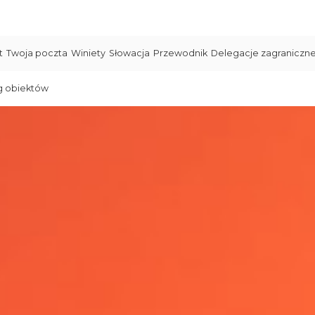
t
Twoja poczta
Winiety
Słowacja
Przewodnik
Delegacje zagraniczn
g obiektów