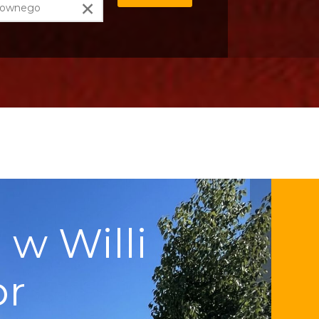
×
w Willi
pr