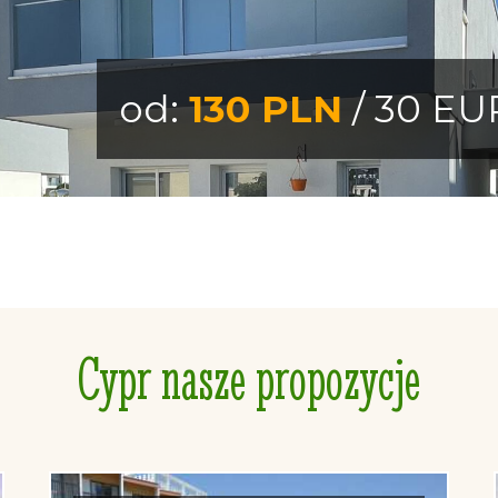
od:
130 PLN
/ 30 EU
Cypr nasze propozycje