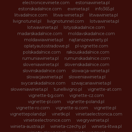
electroniceviniete.com
estoniawinieta.pl
estonskadalnice.com
ewinieta.pl
info365.pl
litvadalnice.com
litwa-winieta.pl
litwawinieta.pl
livignotunel.pl
livignotunnel.com
lotvawinieta.pl
lotwawinieta.pl
lotysskadalnice.com
madarskadalnice.com
moldavskadalnice.com
moldawiawinieta.pl
najtanszewiniety.pl
oplatyautostradowe.pl
pl-vignette.com
polskadalnice.com
rakouskadalnice.com
rumuniawinieta.pl
rumunskadalnice.com
sloveniawinieta.pl
slovenskadalnice.com
slovinskadalnice.com
slowacja-winieta.pl
slowacjawinieta.pl
sloweniawinieta.pl
svycarskadalnice.com
szwajcariawinieta.pl
słoweniawinieta.pl
tunellivigno.pl
vignette-at.com
vignette-bg.com
vignette-cz.com
vignette-pl.com
vignette-poland.pl
vignette-ro.com
vignette-si.com
vignette.pl
vignettepoland.pl
vinetki.pl
vinietaelectronica.com
vinieteelectronice.com
wegrywinieta.pl
winieta-austria.pl
winieta-czechy.pl
winieta-litwa.pl