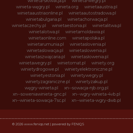
winieta-słowacja.pl
winieta-wegry.pl
winieta-węgry.pl
winieta.org
winietaaustria.pl
winietaaustriaonline.pl
winietaautostradowa.pl
winietabulgaria.pl
winietachorwacja.pl
winietaczechy.pl
winietaestonia.pl
winietalitwa.pl
winietalotwa.pl
winietamoldawia.pl
winietaonline.com
winietapolska.pl
winietarumunia.pl
winietaslovenia.pl
winietaslowacja.pl
winietaslowenia.pl
winietaszwajcaria.pl
winietasłowenia.pl
winietawegry.pl
winietomat.pl
winiety.org
winietydrogowe.pl
winietyelektroniczne.pl
winietyestonia.pl
winietywegry.pl
winietyzagraniczne.pl
winietyzakup.pl
węgry-winieta.pl
xn--sowacja-njb.org.pl
xn--soweniawinieta-gnc.pl
xn--wgry-winieta-4vb.pl
xn--winieta-sowacja-7sc.pl
xn--winieta-wgry-dwb.pl
© 2026 www.feniqs.net | powered by FENIQS