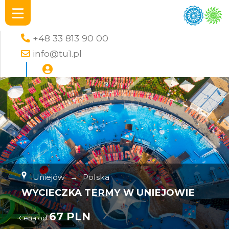
+48 33 813 90 00
info@tu1.pl
Uniejów
→
Polska
WYCIECZKA TERMY W UNIEJOWIE
67 PLN
Cena od