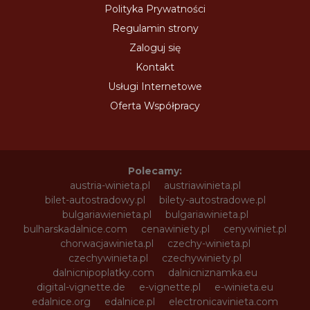
Polityka Prywatności
Regulamin strony
Zaloguj się
Kontakt
Usługi Internetowe
Oferta Współpracy
Polecamy:
austria-winieta.pl
austriawinieta.pl
bilet-autostradowy.pl
bilety-autostradowe.pl
bulgariawienieta.pl
bulgariawinieta.pl
bulharskadalnice.com
cenawiniety.pl
cenywiniet.pl
chorwacjawinieta.pl
czechy-winieta.pl
czechywinieta.pl
czechywiniety.pl
dalnicnipoplatky.com
dalnicniznamka.eu
digital-vignette.de
e-vignette.pl
e-winieta.eu
edalnice.org
edalnice.pl
electronicavinieta.com