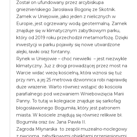
Został on ufundowany przez arcybiskupa
gnieźnieńskiego Jarosława Bogorię ze Skotnik.
Zamek w Uniejowie, jako jeden z nielicznych w
Europie, jest ogrzewany wodą geotermalną. Zamek
znajduje się w klimatycznym zabytkowym parku,
który od 2019 roku przechodził metamorfozę. Dzięki
inwestycji w parku pojawiły się nowe utwardzone
alejki, ławki oraz fontanny.
Rynek w Uniejowie – choć niewielki – jest niezwykle
klimatyczny. Już z drogi prowadzącej przez most na
Warcie widać wieżę kościelną, która wznosi się tuż
przy nim, a jej 25 metrowa dzwonnica robi naprawdę
duże wrażenie. Warto również wstąpić do kościoła
parafialnego pod wezwaniem Wniebowzięcia Marii
Panny. To tutaj w kolegiacie znajduje się sarkofag
błogosławionego Bogumiła, który jest patronem
miasta. W kościele znajdują się również relikwie bł.
Bogumiła oraz św. Jana Pawła II.
Zagroda Młynarska to zespół muzealno-noclegowy
z pięcioma zabytkowymi obiektami przeniesionymi