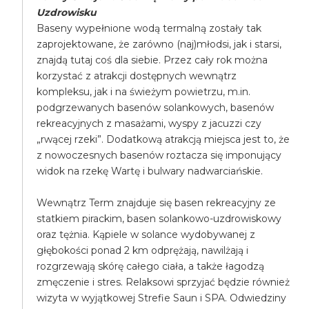
Uzdrowisku
Baseny wypełnione wodą termalną zostały tak
zaprojektowane, że zarówno (naj)młodsi, jak i starsi,
znajdą tutaj coś dla siebie. Przez cały rok można
korzystać z atrakcji dostępnych wewnątrz
kompleksu, jak i na świeżym powietrzu, m.in.
podgrzewanych basenów solankowych, basenów
rekreacyjnych z masażami, wyspy z jacuzzi czy
„rwącej rzeki”. Dodatkową atrakcją miejsca jest to, że
z nowoczesnych basenów roztacza się imponujący
widok na rzekę Wartę i bulwary nadwarciańskie.
Wewnątrz Term znajduje się basen rekreacyjny ze
statkiem pirackim, basen solankowo-uzdrowiskowy
oraz tężnia. Kąpiele w solance wydobywanej z
głębokości ponad 2 km odprężają, nawilżają i
rozgrzewają skórę całego ciała, a także łagodzą
zmęczenie i stres. Relaksowi sprzyjać będzie również
wizyta w wyjątkowej Strefie Saun i SPA. Odwiedziny