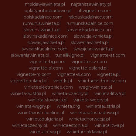
moldawiawinieta.pl
najtanszewiniety.pl
oplatyautostradowe.pl
pl-vignette.com
polskadalnice.com
rakouskadalnice.com
rumuniawinieta.pl
rumunskadalnice.com
sloveniawinieta.pl
slovenskadalnice.com
slovinskadalnice.com
slowacja-winieta.pl
slowacjawinieta.pl
sloweniawinieta.pl
svycarskadalnice.com
szwajcariawinieta.pl
słoweniawinieta.pl
tunellivigno.pl
vignette-at.com
vignette-bg.com
vignette-cz.com
vignette-pl.com
vignette-poland.pl
vignette-ro.com
vignette-si.com
vignette.pl
vignettepoland.pl
vinetki.pl
vinietaelectronica.com
vinieteelectronice.com
wegrywinieta.pl
winieta-austria.pl
winieta-czechy.pl
winieta-litwa.pl
winieta-słowacja.pl
winieta-wegry.pl
winieta-węgry.pl
winieta.org
winietaaustria.pl
winietaaustriaonline.pl
winietaautostradowa.pl
winietabulgaria.pl
winietachorwacja.pl
winietaczechy.pl
winietaestonia.pl
winietalitwa.pl
winietalotwa.pl
winietamoldawia.pl