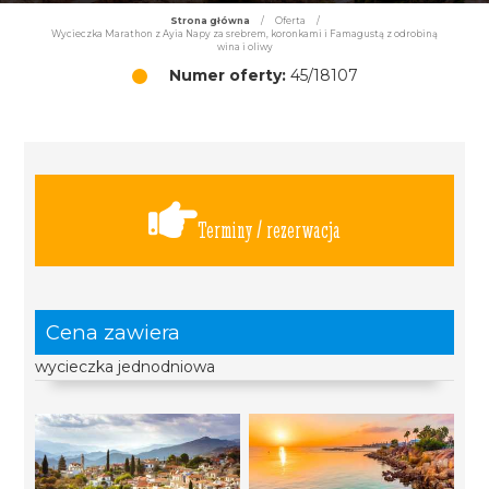
Strona główna
/
Oferta
/
Wycieczka Marathon z Ayia Napy za srebrem, koronkami i Famagustą z odrobiną
wina i oliwy
Numer oferty:
45/18107
Terminy / rezerwacja
Cena zawiera
wycieczka jednodniowa