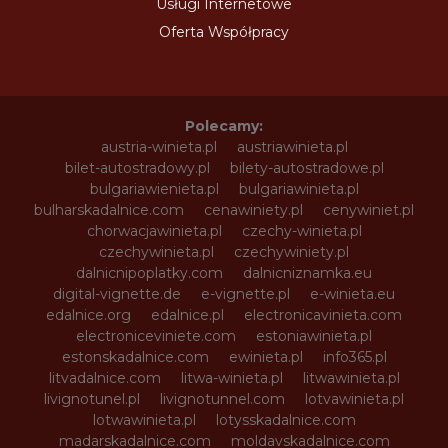
Usługi Internetowe
Oferta Współpracy
Polecamy:
austria-winieta.pl
austriawinieta.pl
bilet-autostradowy.pl
bilety-autostradowe.pl
bulgariawienieta.pl
bulgariawinieta.pl
bulharskadalnice.com
cenawiniety.pl
cenywiniet.pl
chorwacjawinieta.pl
czechy-winieta.pl
czechywinieta.pl
czechywiniety.pl
dalnicnipoplatky.com
dalnicniznamka.eu
digital-vignette.de
e-vignette.pl
e-winieta.eu
edalnice.org
edalnice.pl
electronicavinieta.com
electroniceviniete.com
estoniawinieta.pl
estonskadalnice.com
ewinieta.pl
info365.pl
litvadalnice.com
litwa-winieta.pl
litwawinieta.pl
livignotunel.pl
livignotunnel.com
lotvawinieta.pl
lotwawinieta.pl
lotysskadalnice.com
madarskadalnice.com
moldavskadalnice.com