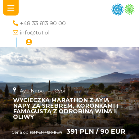
+48 33 813 90 00
info@tu1.pl
Ayia Napa
→
Cypr
WYCIECZKA MARATHON Z AYIA
NAPY ZA SREBREM, KORONKAMI I
FAMAGUSTĄ Z ODROBINĄ WINA I
OLIWY
391 PLN / 90 EUR
Cena od
521 PLN / 120 EUR