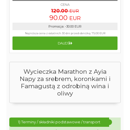
CENA
120.00
EUR
90.00
EUR
Promocja
:
-30.00
EUR
Najniższa cena z ostatnich 30 dni przed obniżką:
75.00 EUR
DALEJ
Wycieczka Marathon z Ayia
Napy za srebrem, koronkami i
Famagustą z odrobiną wina i
oliwy
1) Terminy / składniki podstawowe / transport