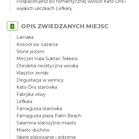
Pospacerujesz po romantycznej wiosce Kato Dris i
wąskich uliczkach Lefkary.
OPIS ZWIEDZANYCH MIEJSC
Larnaka
Kościół św. Łazarza
Słone jezioro
Meczet Hala Suktan Tekkesi
Chirokitia neolityczna wioska
Klasztor żeński
Degustacja w winnicy
Kato Dris starówka
Fabryka oliwy
Lefkara
Famagusta starówka
Famagusta plaża Palm Beach
Salamina starożytne miasto
Miasto duchów
Iskele plażowanie i jedzenie