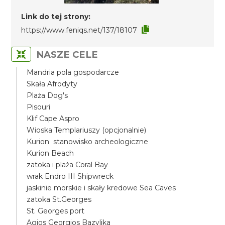
Link do tej strony:
https://www.feniqs.net/137/18107
NASZE CELE
Mandria pola gospodarcze
Skała Afrodyty
Plaża Dog's
Pisouri
Klif Cape Aspro
Wioska Templariuszy (opcjonalnie)
Kurion stanowisko archeologiczne
Kurion Beach
zatoka i plaża Coral Bay
wrak Endro III Shipwreck
jaskinie morskie i skały kredowe Sea Caves
zatoka St.Georges
St. Georges port
Agios Georgios Bazylika