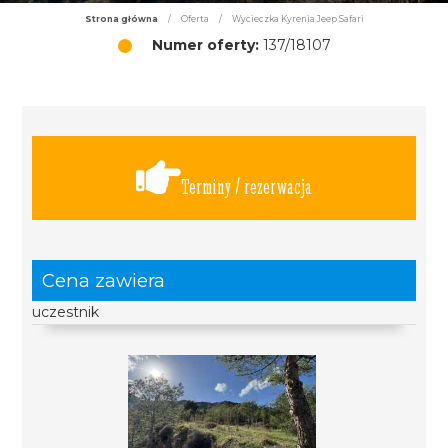
Strona główna
/
Oferta
/
Wycieczka Kyrenia Jeep Safari
Numer oferty:
137/18107
Terminy / rezerwacja
Cena zawiera
uczestnik