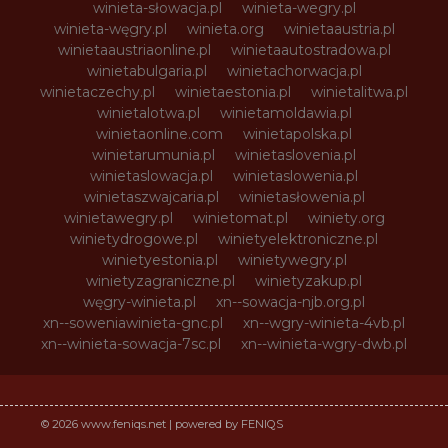
winieta-słowacja.pl
winieta-wegry.pl
winieta-węgry.pl
winieta.org
winietaaustria.pl
winietaaustriaonline.pl
winietaautostradowa.pl
winietabulgaria.pl
winietachorwacja.pl
winietaczechy.pl
winietaestonia.pl
winietalitwa.pl
winietalotwa.pl
winietamoldawia.pl
winietaonline.com
winietapolska.pl
winietarumunia.pl
winietaslovenia.pl
winietaslowacja.pl
winietaslowenia.pl
winietaszwajcaria.pl
winietasłowenia.pl
winietawegry.pl
winietomat.pl
winiety.org
winietydrogowe.pl
winietyelektroniczne.pl
winietyestonia.pl
winietywegry.pl
winietyzagraniczne.pl
winietyzakup.pl
węgry-winieta.pl
xn--sowacja-njb.org.pl
xn--soweniawinieta-gnc.pl
xn--wgry-winieta-4vb.pl
xn--winieta-sowacja-7sc.pl
xn--winieta-wgry-dwb.pl
© 2026 www.feniqs.net | powered by FENIQS