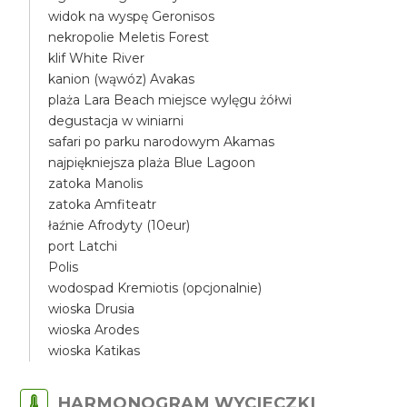
widok na wyspę Geronisos
nekropolie Meletis Forest
klif White River
kanion (wąwóz) Avakas
plaża Lara Beach miejsce wylęgu żółwi
degustacja w winiarni
safari po parku narodowym Akamas
najpiękniejsza plaża Blue Lagoon
zatoka Manolis
zatoka Amfiteatr
łaźnie Afrodyty (10eur)
port Latchi
Polis
wodospad Kremiotis (opcjonalnie)
wioska Drusia
wioska Arodes
wioska Katikas
HARMONOGRAM WYCIECZKI