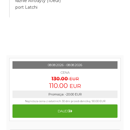
łaźnie Afrodyty (10eur)
port Latchi
08.08.2026 - 08.08.2026
CENA
130.00
EUR
110.00
EUR
Promocja
:
-20.00
EUR
Najniższa cena z ostatnich 30 dni przed obniżką:
90.00 EUR
DALEJ