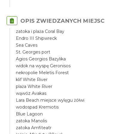
OPIS ZWIEDZANYCH MIEJSC
zatoka i plaża Coral Bay
Endro III Shipwreck
Sea Caves
St. Georges port
Agios Georgios Bazylika
widok na wyspę Geronisos
nekropolie Meletis Forest
klif White River
plaża White River
wąwóz Avakas
Lara Beach miejsce wylęgu żółwi
wodospad Kremiotis
Blue Lagoon
zatoka Manolis
zatoka Amfiteatr