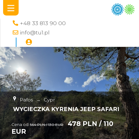
+48 33 813 90 00
info@tu1.pl
Pafos
→
Cypr
WYCIECZKA KYRENIA JEEP SAFARI
478 PLN / 110
Cena od
564 PLN / 130 EUR
EUR