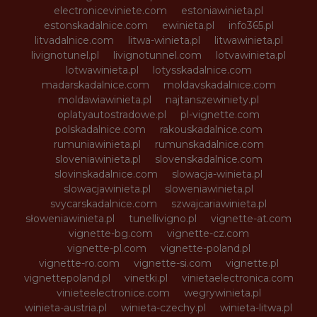
electroniceviniete.com
estoniawinieta.pl
estonskadalnice.com
ewinieta.pl
info365.pl
litvadalnice.com
litwa-winieta.pl
litwawinieta.pl
livignotunel.pl
livignotunnel.com
lotvawinieta.pl
lotwawinieta.pl
lotysskadalnice.com
madarskadalnice.com
moldavskadalnice.com
moldawiawinieta.pl
najtanszewiniety.pl
oplatyautostradowe.pl
pl-vignette.com
polskadalnice.com
rakouskadalnice.com
rumuniawinieta.pl
rumunskadalnice.com
sloveniawinieta.pl
slovenskadalnice.com
slovinskadalnice.com
slowacja-winieta.pl
slowacjawinieta.pl
sloweniawinieta.pl
svycarskadalnice.com
szwajcariawinieta.pl
słoweniawinieta.pl
tunellivigno.pl
vignette-at.com
vignette-bg.com
vignette-cz.com
vignette-pl.com
vignette-poland.pl
vignette-ro.com
vignette-si.com
vignette.pl
vignettepoland.pl
vinetki.pl
vinietaelectronica.com
vinieteelectronice.com
wegrywinieta.pl
winieta-austria.pl
winieta-czechy.pl
winieta-litwa.pl