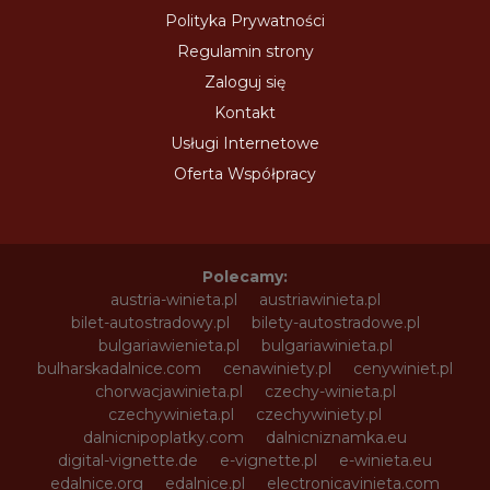
Polityka Prywatności
Regulamin strony
Zaloguj się
Kontakt
Usługi Internetowe
Oferta Współpracy
Polecamy:
austria-winieta.pl
austriawinieta.pl
bilet-autostradowy.pl
bilety-autostradowe.pl
bulgariawienieta.pl
bulgariawinieta.pl
bulharskadalnice.com
cenawiniety.pl
cenywiniet.pl
chorwacjawinieta.pl
czechy-winieta.pl
czechywinieta.pl
czechywiniety.pl
dalnicnipoplatky.com
dalnicniznamka.eu
digital-vignette.de
e-vignette.pl
e-winieta.eu
edalnice.org
edalnice.pl
electronicavinieta.com