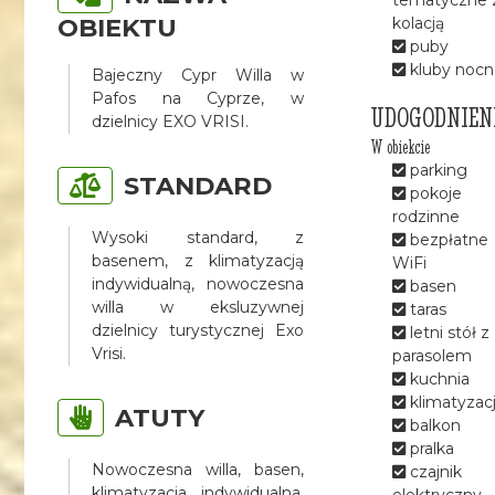
OBIEKTU
kolacją
puby
kluby nocn
Bajeczny Cypr Willa w
Pafos na Cyprze, w
UDOGODNIEN
dzielnicy EXO VRISI.
W obiekcie
parking
STANDARD
pokoje
rodzinne
Wysoki standard, z
bezpłatne
basenem, z klimatyzacją
WiFi
indywidualną, nowoczesna
basen
willa w eksluzywnej
taras
dzielnicy turystycznej Exo
letni stół z
Vrisi.
parasolem
kuchnia
klimatyzac
ATUTY
balkon
pralka
Nowoczesna willa, basen,
czajnik
klimatyzacja indywidualna,
elektryczny