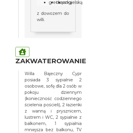
grecką
turecką
angielską
z dowozem do
willi.
ZAKWATEROWANIE
Willa Bajeczny Cypr
posiada 3 sypialnie 2
osobowe, sofę dla 2 osób w
pokoju dziennym
(konieczność codziennego
ścielenia pościeli), 2 łazienki
z wanną i prysznicem,
lustrem i WC, 2 sypialnie z
balkonem, 1 sypialnia
mniejsza bez balkonu, TV