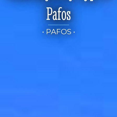
Pafos
• PAFOS •