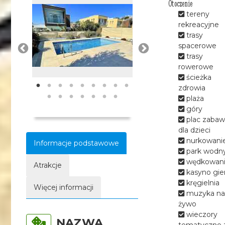
Otoczenie
tereny
rekreacyjne
trasy
spacerowe
trasy
rowerowe
ścieżka
zdrowia
plaża
góry
plac zabaw
dla dzieci
nurkowani
Informacje podstawowe
park wodn
wędkowan
Atrakcje
kasyno gie
kręgielnia
Więcej informacji
muzyka na
żywo
wieczory
NAZWA
tematyczne 