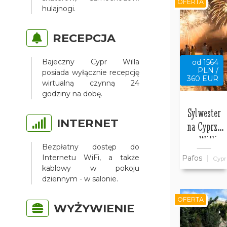
OFERTA
hulajnogi.
RECEPCJA
Bajeczny Cypr Willa
od 1564
PLN /
posiada wyłącznie recepcję
360 EUR
wirtualną czynną 24
godziny na dobę.
Sylwester
INTERNET
na Cyprze
w Willi
Bezpłatny dostęp do
Bajeczny
Internetu WiFi, a także
Pafos
Cypr
Cypr
kablowy w pokoju
dziennym - w salonie.
OFERTA
WYŻYWIENIE