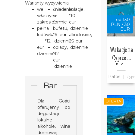
Warianty wyżywienia:
we
śniadania
kolacje,
własnym
w
*10
od 130
zakresie,
formie
eur
PLN / 30
pełna
bufetu,
dziennie
EUR
lodówka,
*6 eur
allinclusive,
*12
dziennie
36 eur
eur
obiady,
dziennie
Wakacje na
dziennie
*12
Cyprze w
eur
Pafos
dziennie
Pafos
Cypr
Bar
Dla Gości
OFERTA
oferujemy do
degustacji
lokalne
alkohole, wina
domowej