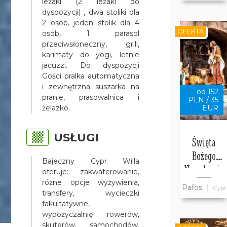
leżaki (2 leżaki do
Bajeczny
dyspozycji) , dwa stoliki dla
2 osób, jeden stolik dla 4
Cypr
OFERTA
osób, 1 parasol
przeciwsłoneczny, grill,
karimaty do yogi, letnie
jacuzzi. Do dyspozycji
Gości pralka automatyczna
i zewnętrzna suszarka na
od 152
pranie, prasowalnica i
PLN / 35
żelazko.
EUR
USŁUGI
Święta
Bożego
Bajeczny Cypr Willa
Narodzenia
oferuje: zakwaterowanie,
w willi
różne opcje wyżywienia,
Pafos
Cypr
transfery, wycieczki
Bajeczny
fakultatywne,
Cypr w
wypożyczalnię rowerów,
Pafos
skuterów, samochodów.