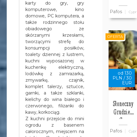
w willi
karty do gry, gry
Bajeczny
komputerowe, kino
Pafos
Cypr
Cypr
domowe, PC komputera, a
także rodzinnego stołu
obiadowego ze
skórzanymi krzesłami,
OFERTA
tworzącymi strefę do
konsumpcji posiłków,
toalety dziennej z lustrem,
kuchni wyposażonej w
kuchenkę elektryczną,
od 130
lodówkę z zamrażarką,
PLN / 30
zmywarkę, czajnik,
EUR
komplet talerzy, sztućce,
garnki, a także szklanki,
kielichy do wina białego i
Słoneczny
czerwonego, filiżanki do
Grudzień
kawy, korkociąg.
na Cyprze
Z kuchni przejście do mini
ogrodu z basenem
w Pafos w
Pafos
całorocznym, miejscem na
Cypr
Willi