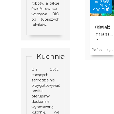
od 3868
roboty, a także
PLN /
świeże owoce i
900 EUR
warzywa BIO
od tutejszych
rolników.
Odwiedź
mnie na
Cyprze i
zwiedź ze
Pafos
Cypr
mną cały
Kuchnia
Cypr
wszystko w
Dla Gości
cenie
chcących
samodzielnie
przygotowywać
posiłki
oferujemy
doskonale
wyposażoną
kuchnię, we