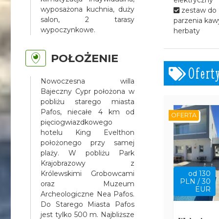
wyposażona kuchnia, duży
zestaw do
salon, 2 tarasy
parzenia kawy
wypoczynkowe.
herbaty
POŁOŻENIE
Ofert
Nowoczesna willa
Bajeczny Cypr położona w
pobliżu starego miasta
Pafos, niecałe 4 km od
OFERTA
pięciogwiazdkowego
hotelu King Evelthon
położonego przy samej
plaży. W pobliżu Park
Krajobrazowy z
Królewskimi Grobowcami
od 130
PLN / 30
oraz Muzeum
EUR
Archeologiczne Nea Pafos.
Do Starego Miasta Pafos
jest tylko 500 m. Najbliższe