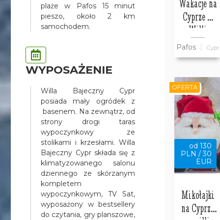
Wakacje na
plaże w Pafos 15 minut
Cyprze w
pieszo, około 2 km
samochodem.
Willi
Bajeczny
Pafos
Cypr
Cypr
WYPOSAŻENIE
OFERTA
Willa Bajeczny Cypr
posiada mały ogródek z
basenem. Na zewnątrz, od
strony drogi taras
wypoczynkowy ze
stolikami i krzesłami. Willa
od 130
Bajeczny Cypr składa się z
PLN / 30
EUR
klimatyzowanego salonu
dziennego ze skórzanym
kompletem
Mikołajki
wypoczynkowym, TV Sat,
wyposażony w bestsellery
na Cyprze
do czytania, gry planszowe,